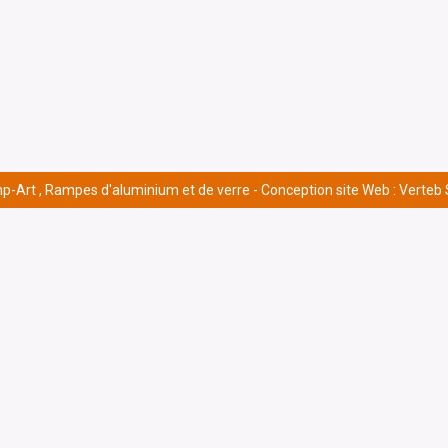
p-Art , Rampes d'aluminium et de verre -
Conception site Web : Verteb