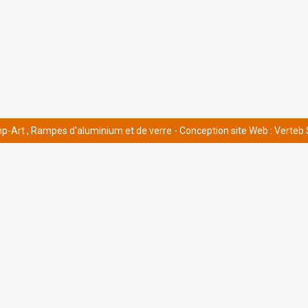
p-Art , Rampes d'aluminium et de verre -
Conception site Web : Verteb